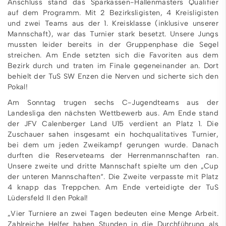
Anschluss stand das Sparkassen-Hallenmasters Qualifier
auf dem Programm. Mit 2 Bezirksligisten, 4 Kreisligisten
und zwei Teams aus der 1. Kreisklasse (inklusive unserer
Mannschaft), war das Turnier stark besetzt. Unsere Jungs
mussten leider bereits in der Gruppenphase die Segel
streichen. Am Ende setzten sich die Favoriten aus dem
Bezirk durch und traten im Finale gegeneinander an. Dort
behielt der TuS SW Enzen die Nerven und sicherte sich den
Pokal!
Am Sonntag trugen sechs C-Jugendteams aus der
Landesliga den nächsten Wettbewerb aus. Am Ende stand
der JFV Calenberger Land U15 verdient an Platz 1. Die
Zuschauer sahen insgesamt ein hochqualitatives Turnier,
bei dem um jeden Zweikampf gerungen wurde. Danach
durften die Reserveteams der Herrenmannschaften ran.
Unsere zweite und dritte Mannschaft spielte um den „Cup
der unteren Mannschaften“. Die Zweite verpasste mit Platz
4 knapp das Treppchen. Am Ende verteidigte der TuS
Lüdersfeld II den Pokal!
„Vier Turniere an zwei Tagen bedeuten eine Menge Arbeit.
Zahlreiche Helfer haben Stunden in die Durchführung als