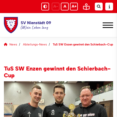
A-
A
A+
News
Abteilungs-News
TuS SW Enzen gewinnt den Schierbach-Cup
TuS SW Enzen gewinnt den Schierbach-
Cup