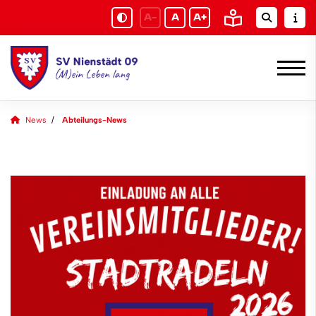
A-
A
A+
News
Abteilungs-News