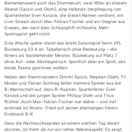
Bemerkenswert auch das Drumherum: zwei 180er an diesem
Abend (Spizin und Gloth), eine Halbzeit-Verpflegung von
Spartenleiter Sven Kanzok, die diesen Namen verdient, ein
Live-Stream durch Max-Fabian Fischer und ein Gegner aus
Evesen, der nach dem Schlusspfiff mitfeierte. Mehr
Sportsgeist geht nicht.
Eine Woche später stand das letzte Saisonspiel beim VFL
Bückeburg 03 A an. Tabellarisch ohne Bedeutung – die
Niners als feststehender Meister, Bückeburg auf Platz 7
ohne Auf- oder Abstiegsdruck. Sportlich aber ein Spiel, das
beide Teams gewinnen wollten.
Neben den Stammspielern Dimitri Spizin, Stephan Gloth, Til
Mosler und Florian Sonntag liefen mehrere Spieler aus der
B-Mannschaft auf, dazu B-Kapitän, Spartenleiter Sven
Kanzok und die jungen Spieler Philipp Gloth und Titus
Richter. Auch Max-Fabian Fischer war dabei – und traf
erstmals im Niners-Trikot auf seinen ehemaligen Verein.
Endstand 8:4!
Dass die Nachwuchsspieler an einem solchen Tag derart
abrufen, ist mehr als nur ein netter Nebenaspekt: Es zeigt,