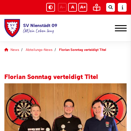
A-
A
A+
News
Abteilungs-News
Florian Sonntag verteidigt Titel
Florian Sonntag verteidigt Titel