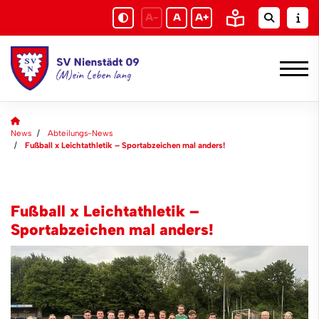
A-
A
A+
News
Abteilungs-News
Fußball x Leichtathletik – Sportabzeichen mal anders!
Fußball x Leichtathletik –
Sportabzeichen mal anders!