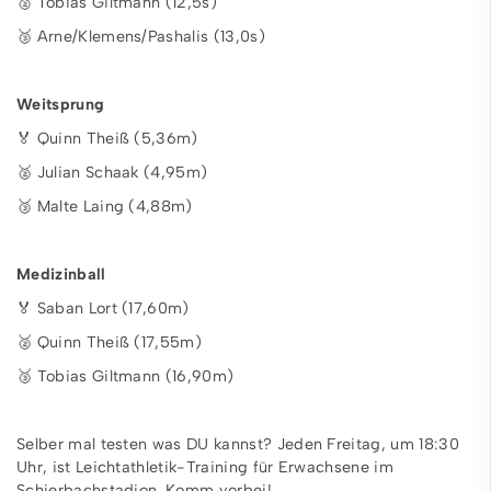
🥈 Tobias Giltmann (12,5s)
🥉 Arne/Klemens/Pashalis (13,0s)
Weitsprung
🏅 Quinn Theiß (5,36m)
🥈 Julian Schaak (4,95m)
🥉 Malte Laing (4,88m)
Medizinball
🏅 Saban Lort (17,60m)
🥈 Quinn Theiß (17,55m)
🥉 Tobias Giltmann (16,90m)
Selber mal testen was DU kannst? Jeden Freitag, um 18:30
Uhr, ist Leichtathletik-Training für Erwachsene im
Schierbachstadion. Komm vorbei!